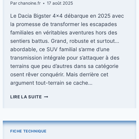
Par
chanoine.fr
17 août 2025
TYPE
R
Le Dacia Bigster 4×4 débarque en 2025 avec
la promesse de transformer les escapades
familiales en véritables aventures hors des
sentiers battus. Grand, robuste et surtout…
abordable, ce SUV familial s’arme d’une
transmission intégrale pour s’attaquer à des
terrains que peu d’autres dans sa catégorie
osent rêver conquérir. Mais derrière cet
argument tout-terrain se cache…
DACIA
LIRE LA SUITE
BIGSTER
4×4
(2025)
:
VERS
FICHE TECHNIQUE
DE