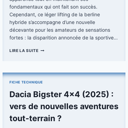
fondamentaux qui ont fait son succès.
Cependant, ce léger lifting de la berline
hybride s’accompagne d’une nouvelle
décevante pour les amateurs de sensations
fortes : la disparition annoncée de la sportive…
HONDA
LIRE LA SUITE
CIVIC
2025
:
UN
LÉGER
FICHE TECHNIQUE
LIFTING
POUR
Dacia Bigster 4×4 (2025) :
LA
BERLINE,
vers de nouvelles aventures
MAIS
FINI
tout-terrain ?
POUR
LA