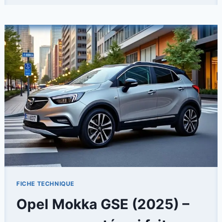
NOUVELLE
AUDI
A6
AVANT
2.0
TDI
QUATTRO
2025
FICHE TECHNIQUE
Opel Mokka GSE (2025) –