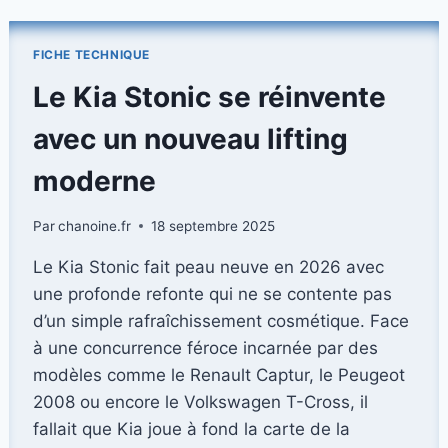
HS
EN
VERSION
FICHE TECHNIQUE
HYBRID+
:
Le Kia Stonic se réinvente
SPÉCIFICATIONS
ET
avec un nouveau lifting
TARIF
DÉCRYPTÉS.
moderne
Par
chanoine.fr
18 septembre 2025
Le Kia Stonic fait peau neuve en 2026 avec
une profonde refonte qui ne se contente pas
d’un simple rafraîchissement cosmétique. Face
à une concurrence féroce incarnée par des
modèles comme le Renault Captur, le Peugeot
2008 ou encore le Volkswagen T-Cross, il
fallait que Kia joue à fond la carte de la