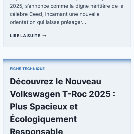
2025, s’annonce comme la digne héritière de la
célèbre Ceed, incarnant une nouvelle
orientation qui laisse présager…
KIA
LIRE LA SUITE
K4
(2025)
:
LA
NOUVELLE
FICHE TECHNIQUE
ÈRE
QUI
Découvrez le Nouveau
SUCCÈDE
À
Volkswagen T-Roc 2025 :
LA
CEED
Plus Spacieux et
Écologiquement
Responsable