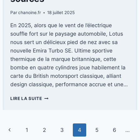
Par
chanoine.fr
18 juillet 2025
En 2025, alors que le vent de l’électrique
souffle fort sur le paysage automobile, Lotus
nous sert un délicieux pied de nez avec sa
nouvelle Emira Turbo SE. Ultime sportive
thermique de la marque britannique, cette
bombe en quatre cylindres joue habilement la
carte du British motorsport classique, alliant
design classique, performance accrue et une…
LOTUS
LIRE LA SUITE
EMIRA
TURBO
SE
(2025)
Navigation
Page
1
2
3
4
5
6
…
–
UN