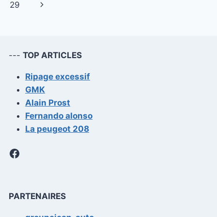
de
précédente
Page
29
RETOUR
AUX
page
suivante
SOURCES
---
TOP ARTICLES
Ripage excessif
GMK
Alain Prost
Fernando alonso
La peugeot 208
Facebook
PARTENAIRES