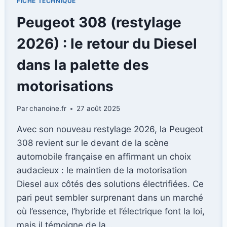
FICHE TECHNIQUE
2025
:
Peugeot 308 (restylage
PLUS
SPACIEUX
2026) : le retour du Diesel
ET
ÉCOLOGIQUEMENT
dans la palette des
RESPONSABLE
motorisations
Par
chanoine.fr
27 août 2025
Avec son nouveau restylage 2026, la Peugeot
308 revient sur le devant de la scène
automobile française en affirmant un choix
audacieux : le maintien de la motorisation
Diesel aux côtés des solutions électrifiées. Ce
pari peut sembler surprenant dans un marché
où l’essence, l’hybride et l’électrique font la loi,
mais il témoigne de la…