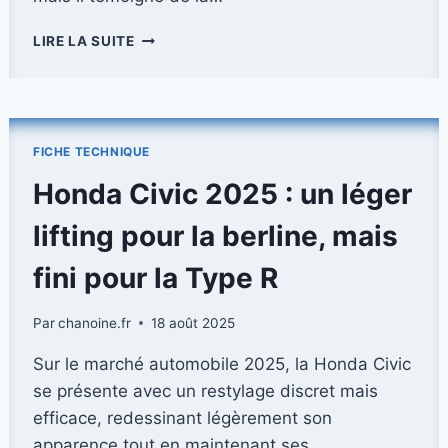
PEUGEOT
LIRE LA SUITE
308
(RESTYLAGE
2026)
:
LE
FICHE TECHNIQUE
RETOUR
DU
Honda Civic 2025 : un léger
DIESEL
DANS
lifting pour la berline, mais
LA
PALETTE
fini pour la Type R
DES
MOTORISATIONS
Par
chanoine.fr
18 août 2025
Sur le marché automobile 2025, la Honda Civic
se présente avec un restylage discret mais
efficace, redessinant légèrement son
apparence tout en maintenant ses