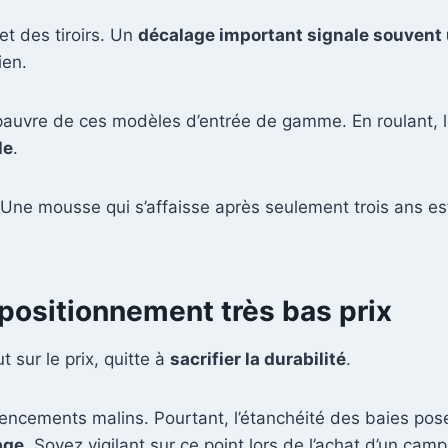
et des tiroirs. Un
décalage important signale souvent u
ien.
 pauvre de ces modèles d’entrée de gamme. En roulant, l
le
.
e. Une mousse qui s’affaisse après seulement trois ans e
u positionnement très bas prix
 sur le prix, quitte à
sacrifier la durabilité
.
gencements malins. Pourtant, l’étanchéité des baies po
age
. Soyez vigilant sur ce point lors de l’achat d’un cam