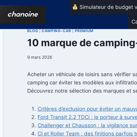
Aller
Simulateur de budget v
au
contenu
Ca
BLOG
|
CAMPING-CAR
|
PREMIUM
10 marque de camping-
9 mars 2026
Acheter un véhicule de loisirs sans vérifier s
camping car éviter les modèles aux infiltrati
Découvrez notre sélection des marques et sé
Critères d’exclusion pour éviter un mau
Ford Transit 2.2 TDCi : le porteur à surve
Challenger et Chausson : la vigilance su
CI et Roller Team : des finitions parfois 