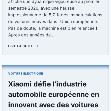
affiche une dynamique vigoureuse au premier
semestre 2026, avec une hausse
impressionnante de 5,7 % des immatriculations
de voitures neuves dans l’Union européenne.
Pas de doute, la machine est bien relancée !
Après des années de…
LE
LIRE LA SUITE
MARCHÉ
AUTOMOBILE
EUROPÉEN
EN
PLEINE
VOITURE ELECTRIQUE
EXPANSION
:
Xiaomi défie l’industrie
CROISSANCE
DE
automobile européenne en
5,7
%
innovant avec des voitures
ET