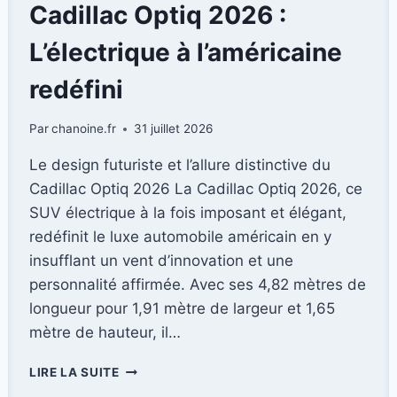
QUI
Cadillac Optiq 2026 :
BOUSCULE
LES
L’électrique à l’américaine
STANDARDS
DU
redéfini
PREMIUM
(TEST
Par
chanoine.fr
31 juillet 2026
COMPLET
Le design futuriste et l’allure distinctive du
Cadillac Optiq 2026 La Cadillac Optiq 2026, ce
SUV électrique à la fois imposant et élégant,
redéfinit le luxe automobile américain en y
insufflant un vent d’innovation et une
personnalité affirmée. Avec ses 4,82 mètres de
longueur pour 1,91 mètre de largeur et 1,65
mètre de hauteur, il…
CADILLAC
LIRE LA SUITE
OPTIQ