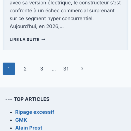
avec sa version électrique, le constructeur s’est
confronté à un échec commercial surprenant
sur ce segment hyper concurrentiel.
Aujourd’hui, en 2026,…
FIAT
LIRE LA SUITE
500
HYBRID
2026
:
Navigation
Page
1
2
3
…
31
LE
GRAND
de
suivante
RETOUR
D’UNE
page
ICÔNE
---
TOP ARTICLES
ÉCOLOGIQUE
?
Ripage excessif
NOTRE
ESSAI
GMK
COMPLET
Alain Prost