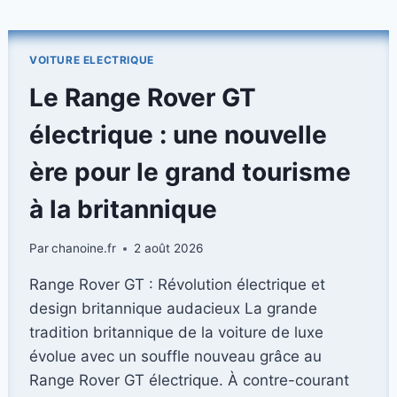
KIA
EV3
GT
VOITURE ELECTRIQUE
(2026)
–
Le Range Rover GT
UNE
EXPÉRIENCE
électrique : une nouvelle
ÉLECTRIQUE
PLEINE
ère pour le grand tourisme
DE
PLAISIR
à la britannique
Par
chanoine.fr
2 août 2026
Range Rover GT : Révolution électrique et
design britannique audacieux La grande
tradition britannique de la voiture de luxe
évolue avec un souffle nouveau grâce au
Range Rover GT électrique. À contre-courant