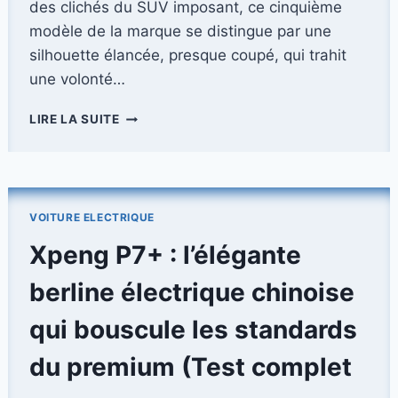
des clichés du SUV imposant, ce cinquième
modèle de la marque se distingue par une
silhouette élancée, presque coupé, qui trahit
une volonté…
LE
LIRE LA SUITE
RANGE
ROVER
GT
ÉLECTRIQUE
:
VOITURE ELECTRIQUE
UNE
NOUVELLE
Xpeng P7+ : l’élégante
ÈRE
POUR
berline électrique chinoise
LE
GRAND
qui bouscule les standards
TOURISME
À
du premium (Test complet
LA
BRITANNIQUE