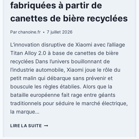
LES
fabriquées à partir de
VÉHICULES
ÉLECTRIQUES
canettes de bière recyclées
FRANCHISSENT
LA
Par
chanoine.fr
7 juillet 2026
BARRE
DES
L’innovation disruptive de Xiaomi avec l’alliage
20
Titan Alloy 2.0 à base de canettes de bière
%
DE
recyclées Dans l’univers bouillonnant de
PART
l’industrie automobile, Xiaomi joue le rôle du
DE
petit malin qui débarque sans prévenir et
MARCHÉ
bouscule les règles établies. Alors que la
bataille européenne fait rage entre géants
traditionnels pour séduire le marché électrique,
la marque…
XIAOMI
LIRE LA SUITE
DÉFIE
L’INDUSTRIE