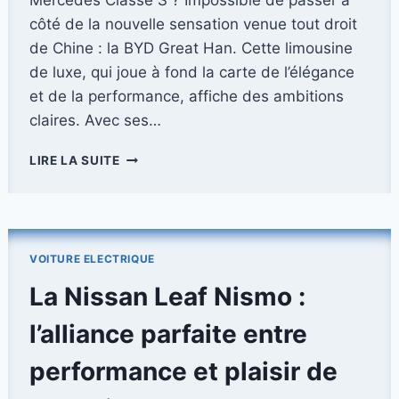
côté de la nouvelle sensation venue tout droit
de Chine : la BYD Great Han. Cette limousine
de luxe, qui joue à fond la carte de l’élégance
et de la performance, affiche des ambitions
claires. Avec ses…
DÉCOUVREZ
LIRE LA SUITE
LA
BYD
GREAT
HAN
:
VOITURE ELECTRIQUE
LA
NOUVELLE
La Nissan Leaf Nismo :
RIVALE
CHINOISE
l’alliance parfaite entre
DE
LA
performance et plaisir de
CLASSE
S