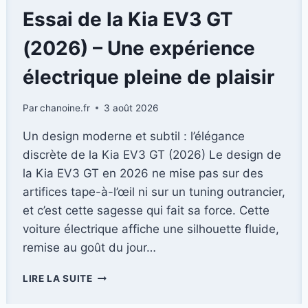
LE
Essai de la Kia EV3 GT
RETOUR
EN
(2026) – Une expérience
FORCE
DE
électrique pleine de plaisir
LA
PETITE
Par
chanoine.fr
3 août 2026
AUDI
ÉLECTRIQUE
Un design moderne et subtil : l’élégance
discrète de la Kia EV3 GT (2026) Le design de
la Kia EV3 GT en 2026 ne mise pas sur des
artifices tape-à-l’œil ni sur un tuning outrancier,
et c’est cette sagesse qui fait sa force. Cette
voiture électrique affiche une silhouette fluide,
remise au goût du jour…
ESSAI
LIRE LA SUITE
DE
LA