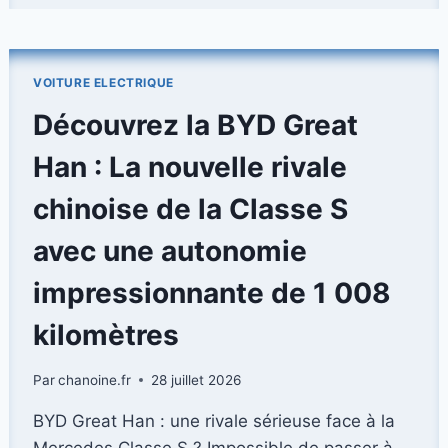
2026
:
L’ÉLECTRIQUE
À
VOITURE ELECTRIQUE
L’AMÉRICAINE
REDÉFINI
Découvrez la BYD Great
Han : La nouvelle rivale
chinoise de la Classe S
avec une autonomie
impressionnante de 1 008
kilomètres
Par
chanoine.fr
28 juillet 2026
BYD Great Han : une rivale sérieuse face à la
Mercedes Classe S ? Impossible de passer à