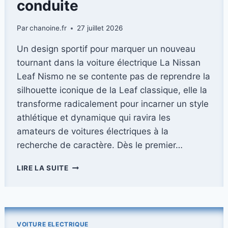
conduite
AVEC
UNE
Par
chanoine.fr
27 juillet 2026
AUTONOMIE
IMPRESSIONNANTE
Un design sportif pour marquer un nouveau
DE
tournant dans la voiture électrique La Nissan
1
008
Leaf Nismo ne se contente pas de reprendre la
KILOMÈTRES
silhouette iconique de la Leaf classique, elle la
transforme radicalement pour incarner un style
athlétique et dynamique qui ravira les
amateurs de voitures électriques à la
recherche de caractère. Dès le premier…
LA
LIRE LA SUITE
NISSAN
LEAF
NISMO
:
L’ALLIANCE
VOITURE ELECTRIQUE