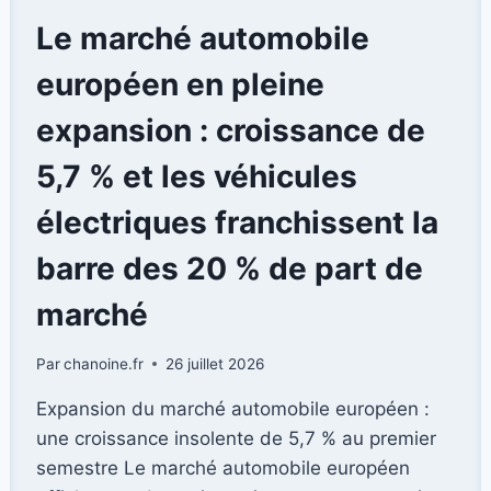
PARFAITE
ENTRE
Le marché automobile
PERFORMANCE
ET
européen en pleine
PLAISIR
DE
expansion : croissance de
CONDUITE
5,7 % et les véhicules
électriques franchissent la
barre des 20 % de part de
marché
Par
chanoine.fr
26 juillet 2026
Expansion du marché automobile européen :
une croissance insolente de 5,7 % au premier
semestre Le marché automobile européen