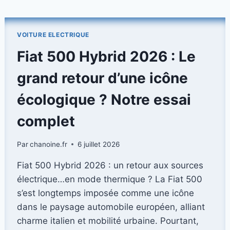
AUTOMOBILE
EUROPÉENNE
EN
VOITURE ELECTRIQUE
INNOVANT
AVEC
Fiat 500 Hybrid 2026 : Le
DES
VOITURES
grand retour d’une icône
FABRIQUÉES
À
écologique ? Notre essai
PARTIR
DE
complet
CANETTES
DE
Par
chanoine.fr
6 juillet 2026
BIÈRE
RECYCLÉES
Fiat 500 Hybrid 2026 : un retour aux sources
électrique…en mode thermique ? La Fiat 500
s’est longtemps imposée comme une icône
dans le paysage automobile européen, alliant
charme italien et mobilité urbaine. Pourtant,