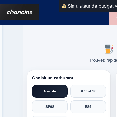
Aller
Simulateur de budget v
au
contenu
Ca
Trouvez rapide
Choisir un carburant
Gazole
SP95-E10
SP98
E85