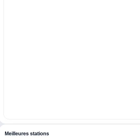
rche
r
Meilleures stations