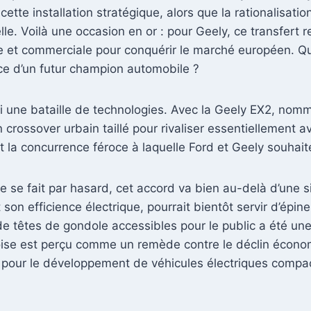
ette installation stratégique, alors que la rationalisat
elle. Voilà une occasion en or : pour Geely, ce transfert
que et commerciale pour conquérir le marché européen. Q
âce d’un futur champion automobile ?
i une bataille de technologies. Avec la Geely EX2, nom
n crossover urbain taillé pour rivaliser essentiellement 
la concurrence féroce à laquelle Ford et Geely souhait
se fait par hasard, cet accord va bien au-delà d’une sim
son efficience électrique, pourrait bientôt servir d’ép
de têtes de gondole accessibles pour le public a été un
oise est perçu comme un remède contre le déclin économ
 pour le développement de véhicules électriques compac