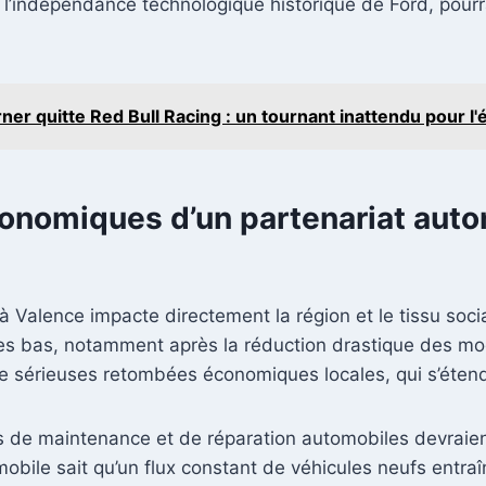
ur l’indépendance technologique historique de Ford, pou
ner quitte Red Bull Racing : un tournant inattendu pour l'
conomiques d’un partenariat auto
 Valence impacte directement la région et le tissu soci
des bas, notamment après la réduction drastique des m
de sérieuses retombées économiques locales, qui s’étend
iers de maintenance et de réparation automobiles devraient
omobile sait qu’un flux constant de véhicules neufs entr