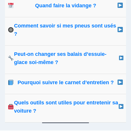
Quand faire la vidange ?
Tous les 10 000 à 15 000 km ou une fois par an, selon
l’usage de votre véhicule.
Comment savoir si mes pneus sont usés
?
Si la profondeur des sculptures est ≤ 1,6 mm ou si les
témoins d’usure sont atteints, il faut les remplacer.
Peut-on changer ses balais d’essuie-
glace soi-même ?
Oui, c’est simple et rapide. Cela ne nécessite pas d’outil
spécifique et améliore la visibilité immédiatement.
Pourquoi suivre le carnet d’entretien ?
Cela évite les pannes, préserve la garantie constructeur et
valorise votre véhicule lors de la revente.
Quels outils sont utiles pour entretenir sa
voiture ?
Un manomètre, une clé à filtre, un bac de vidange, des
gants, une lampe, un cric et de l’huile neuve suffisent pour