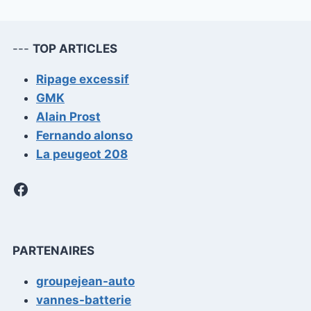
les opérations courantes.
---
TOP ARTICLES
Ripage excessif
GMK
Alain Prost
Fernando alonso
La peugeot 208
Facebook
PARTENAIRES
groupejean-auto
vannes-batterie