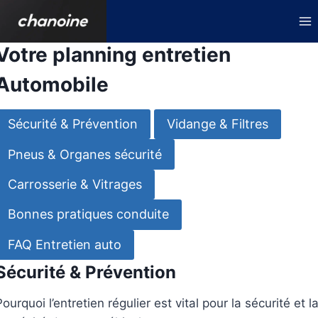
Aller
au
contenu
Votre planning entretien
Automobile
Sécurité & Prévention
Vidange & Filtres
Pneus & Organes sécurité
Carrosserie & Vitrages
Bonnes pratiques conduite
FAQ Entretien auto
Sécurité & Prévention
Pourquoi l’entretien régulier est vital pour la sécurité et l