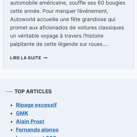
automobile américaine, souffle ses 60 bougies
cette année. Pour marquer l’événement,
Autoworld accueille une fête grandiose qui
promet aux aficionados de voitures classiques
un véritable voyage à travers l’histoire
palpitante de cette légende sur roues….
LA
LIRE LA SUITE
FORD
MUSTANG
FÊTE
SES
60
---
TOP ARTICLES
ANS
:
Ripage excessif
UNE
GMK
CÉLÉBRATION
EMBLÉMATIQUE
Alain Prost
À
Fernando alonso
AUTOWORLD