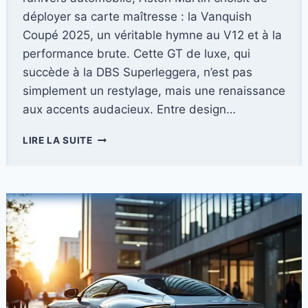
déployer sa carte maîtresse : la Vanquish
Coupé 2025, un véritable hymne au V12 et à la
performance brute. Cette GT de luxe, qui
succède à la DBS Superleggera, n’est pas
simplement un restylage, mais une renaissance
aux accents audacieux. Entre design…
ASTON
LIRE LA SUITE
MARTIN
VANQUISH
COUPÉ
2025
:
VERS
UNE
NOUVELLE
ÈRE
DE
L’EXCELLENCE