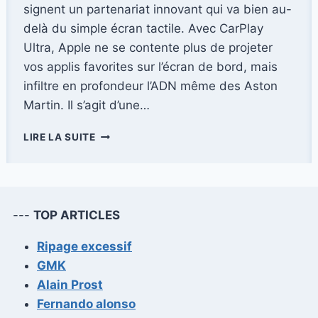
signent un partenariat innovant qui va bien au-
delà du simple écran tactile. Avec CarPlay
Ultra, Apple ne se contente plus de projeter
vos applis favorites sur l’écran de bord, mais
infiltre en profondeur l’ADN même des Aston
Martin. Il s’agit d’une…
CARPLAY
LIRE LA SUITE
ULTRA
:
APPLE
INTÈGRE
SON
---
TOP ARTICLES
ÉCOSYSTÈME
DANS
Ripage excessif
L’ESSENCE
GMK
MÊME
D’ASTON
Alain Prost
MARTIN
Fernando alonso