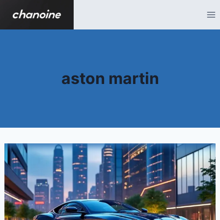
Aller
au
contenu
aston martin