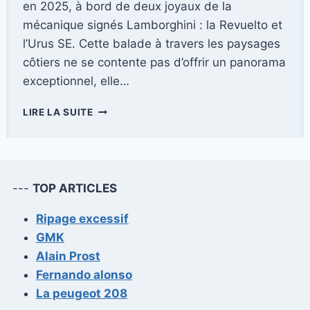
en 2025, à bord de deux joyaux de la
mécanique signés Lamborghini : la Revuelto et
l’Urus SE. Cette balade à travers les paysages
côtiers ne se contente pas d’offrir un panorama
exceptionnel, elle…
UNE
LIRE LA SUITE
EXCURSION
À
KNOKKE
À
BORD
---
TOP ARTICLES
DES
LAMBORGHINI
Ripage excessif
REVUELTO
GMK
ET
URUS
Alain Prost
SE
Fernando alonso
La peugeot 208