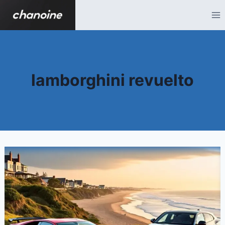
Aller
au
contenu
lamborghini revuelto