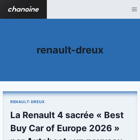
Aller
au
contenu
renault-dreux
RENAULT-DREUX
La Renault 4 sacrée « Best
Buy Car of Europe 2026 »