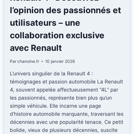
160
CH
l’opinion des passionnés et
HYBRIDE
RECHARGEABLE
utilisateurs – une
:
UNE
collaboration exclusive
ALTERNATIVE
SUPÉRIEURE
avec Renault
AU
DIESEL
Par
chanoine.fr
10 janvier 2026
?
L’univers singulier de la Renault 4 :
témoignages et passion automobile La Renault
4, souvent appelée affectueusement “4L” par
les passionnés, représente bien plus qu’un
simple véhicule. Elle incarne une page
d’histoire automobile marquante, traversant les
décennies avec une popularité tenace. Ce petit
bolide, vieux de plusieurs décennies, suscite