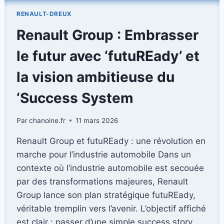
BEST
RENAULT-DREUX
BUY
CAR
Renault Group : Embrasser
OF
EUROPE
le futur avec ‘futuREady’ et
2026
»
la vision ambitieuse du
PAR
AUTOBEST
‘Success System
:
UN
Par
chanoine.fr
11 mars 2026
NOUVEAU
CLASSIQUE
Renault Group et futuREady : une révolution en
AU
marche pour l’industrie automobile Dans un
SOMMET
contexte où l’industrie automobile est secouée
par des transformations majeures, Renault
Group lance son plan stratégique futuREady,
véritable tremplin vers l’avenir. L’objectif affiché
est clair : passer d’une simple success story