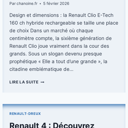
Par
chanoine.fr
5 février 2026
Design et dimensions : la Renault Clio E-Tech
160 ch hybride rechargeable se taille une place
de choix Dans un marché où chaque
centimètre compte, la sixième génération de
Renault Clio joue vraiment dans la cour des
grands. Sous un slogan devenu presque
prophétique « Elle a tout d’une grande », la
citadine emblématique de…
TEST
LIRE LA SUITE
COMPLET
DE
LA
RENAULT
CLIO
RENAULT-DREUX
E-
TECH
Renault 4 : Découvrez