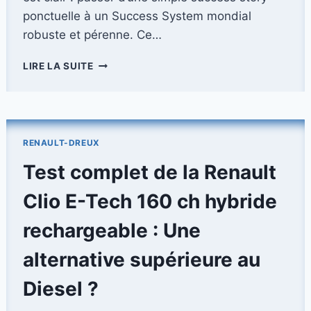
ponctuelle à un Success System mondial
robuste et pérenne. Ce…
RENAULT
LIRE LA SUITE
GROUP
:
EMBRASSER
LE
FUTUR
RENAULT-DREUX
AVEC
‘FUTUREADY’
Test complet de la Renault
ET
LA
Clio E-Tech 160 ch hybride
VISION
AMBITIEUSE
rechargeable : Une
DU
‘SUCCESS
alternative supérieure au
SYSTEM
Diesel ?