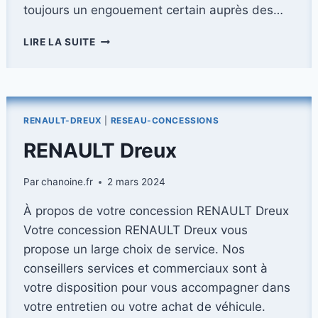
toujours un engouement certain auprès des…
RENAULT
LIRE LA SUITE
4
:
DÉCOUVREZ
L’OPINION
DES
RENAULT-DREUX
|
RESEAU-CONCESSIONS
PASSIONNÉS
ET
RENAULT Dreux
UTILISATEURS
–
Par
chanoine.fr
2 mars 2024
UNE
COLLABORATION
À propos de votre concession RENAULT Dreux
EXCLUSIVE
Votre concession RENAULT Dreux vous
AVEC
RENAULT
propose un large choix de service. Nos
conseillers services et commerciaux sont à
votre disposition pour vous accompagner dans
votre entretien ou votre achat de véhicule.