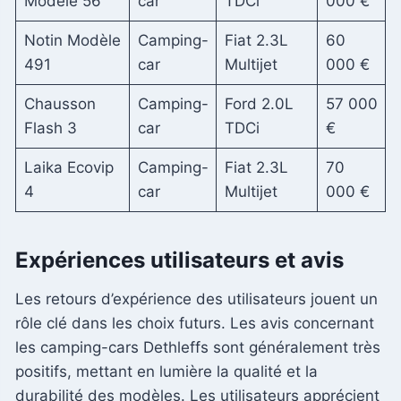
Modèle 56
car
TDCi
000 €
Notin Modèle
Camping-
Fiat 2.3L
60
491
car
Multijet
000 €
Chausson
Camping-
Ford 2.0L
57 000
Flash 3
car
TDCi
€
Laika Ecovip
Camping-
Fiat 2.3L
70
4
car
Multijet
000 €
Expériences utilisateurs et avis
Les retours d’expérience des utilisateurs jouent un
rôle clé dans les choix futurs. Les avis concernant
les camping-cars Dethleffs sont généralement très
positifs, mettant en lumière la qualité et la
durabilité des modèles. Les utilisateurs apprécient