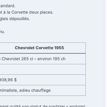
tandard.
t à la Corvette deux places.
lais dépouillés.
nu.
Chevrolet Corvette 1955
 Chevrolet 265 ci – environ 195 ch
908,96 $
nimaliste, adieu chauffage
ement quitté son statut de roadster « endormi