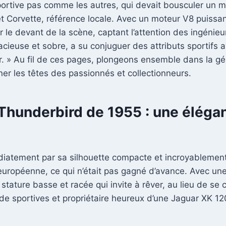
ortive pas comme les autres, qui devait bousculer un m
et Corvette, référence locale. Avec un moteur V8 puissan
r le devant de la scène, captant l’attention des ingénie
dacieuse et sobre, a su conjuguer des attributs sportifs
r. » Au fil de ces pages, plongeons ensemble dans la gé
ner les têtes des passionnés et collectionneurs.
 Thunderbird de 1955 : une éléga
tement par sa silhouette compacte et incroyablement é
uropéenne, ce qui n’était pas gagné d’avance. Avec un
e stature basse et racée qui invite à rêver, au lieu de se
e sportives et propriétaire heureux d’une Jaguar XK 120