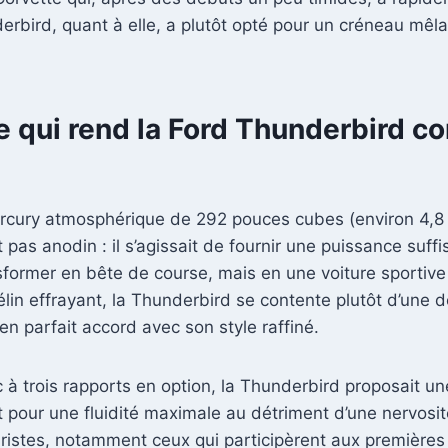
erbird, quant à elle, a plutôt opté pour un créneau mêl
e qui rend la Ford Thunderbird c
rcury atmosphérique de 292 pouces cubes (environ 4,8
pas anodin : il s’agissait de fournir une puissance suff
ansformer en bête de course, mais en une voiture sportive
élin effrayant, la Thunderbird se contente plutôt d’une
n parfait accord avec son style raffiné.
à trois rapports en option, la Thunderbird proposait u
our une fluidité maximale au détriment d’une nervosité 
puristes, notamment ceux qui participèrent aux première