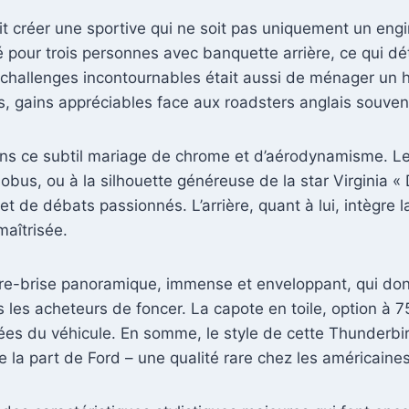
llait créer une sportive qui ne soit pas uniquement un en
é pour trois personnes avec banquette arrière, ce qui d
 challenges incontournables était aussi de ménager un h
es, gains appréciables face aux roadsters anglais souven
dans ce subtil mariage de chrome et d’aérodynamisme. Le
bus, ou à la silhouette généreuse de la star Virginia «
bjet de débats passionnés. L’arrière, quant à lui, intègr
maîtrisée.
re-brise panoramique, immense et enveloppant, qui donne
 les acheteurs de foncer. La capote en toile, option à 75
rées du véhicule. En somme, le style de cette Thunderbi
 la part de Ford – une qualité rare chez les américaine