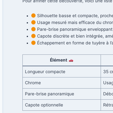
Pour affiner cette découverte, voici une list
Silhouette basse et compacte, proch
Usage mesuré mais efficace du chrome
Pare-brise panoramique enveloppant co
Capote discrète et bien intégrée, am
Échappement en forme de tuyère à l’a
Élément
Longueur compacte
35 c
Chrome
Usag
Pare-brise panoramique
Débo
Capote optionnelle
Rétr