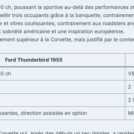
0 ch, poussant la sportive au-delà des performances s
illir trois occupants grâce à la banquette, contrairemen
 et vitres coulissantes, contrairement aux roadsters ang
 sobriété américaine et une inspiration européenne.
ment supérieur à la Corvette, mais justifié par le conte
Ford Thunderbird 1955
00 ch
V8
2
2 
ssantes, direction assistée en option
Mi
a Corvette qui, après des débuts un peu timides, a rapid