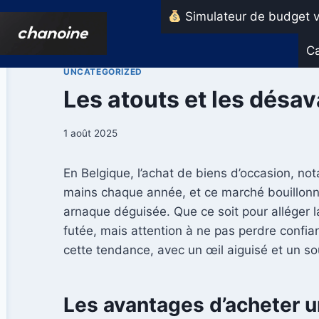
Aller
Simulateur de budget v
au
contenu
Ca
UNCATEGORIZED
Les atouts et les désa
1 août 2025
En Belgique, l’achat de biens d’occasion, no
mains chaque année, et ce marché bouillonne
arnaque déguisée. Que ce soit pour alléger la
futée, mais attention à ne pas perdre conf
cette tendance, avec un œil aiguisé et un so
Les avantages d’acheter un