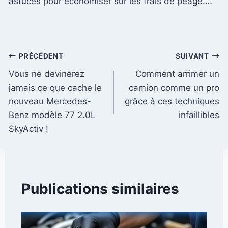
astuces pour économiser sur les frais de péage.…
Navigation
PRÉCÉDENT
SUIVANT
Vous ne devinerez
Comment arrimer un
de
jamais ce que cache le
camion comme un pro
l’article
nouveau Mercedes-
grâce à ces techniques
Benz modèle 77 2.0L
infaillibles
SkyActiv !
Publications similaires