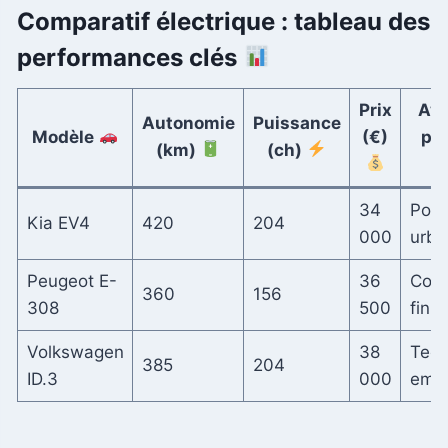
Comparatif électrique : tableau des
performances clés
Prix
Ava
Autonomie
Puissance
Modèle
(€)
pri
(km)
(ch)
34
Poly
Kia EV4
420
204
000
urba
Peugeot E-
36
Conf
360
156
308
500
finit
Volkswagen
38
Tech
385
204
ID.3
000
emb