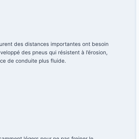
courent des distances importantes ont besoin
eloppé des pneus qui résistent à l’érosion,
ce de conduite plus fluide.
isamment légers pour ne pas freiner le