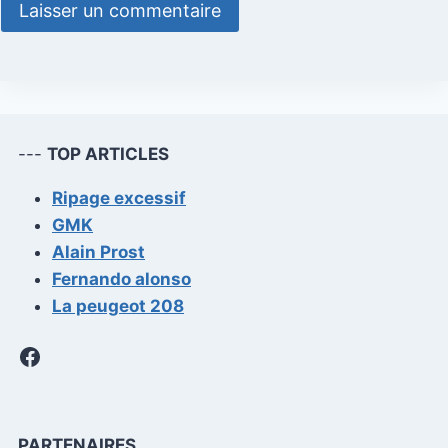
---
TOP ARTICLES
Ripage excessif
GMK
Alain Prost
Fernando alonso
La peugeot 208
Facebook
PARTENAIRES