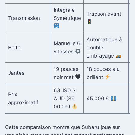
Intégrale
Traction avant
P
Transmission
Symétrique
a
Automatique à
A
Manuelle 6
Boîte
double
8
vitesses
embrayage
19 pouces
18 pouces alu
2
Jantes
noir mat
brillant
c
63 190 $
Prix
AUD (39
45 000 €
8
approximatif
000 €)
Cette comparaison montre que Subaru joue sur