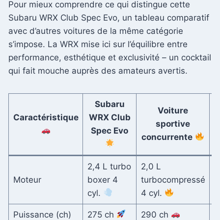
Pour mieux comprendre ce qui distingue cette
Subaru WRX Club Spec Evo, un tableau comparatif
avec d’autres voitures de la même catégorie
s’impose. La WRX mise ici sur l’équilibre entre
performance, esthétique et exclusivité – un cocktail
qui fait mouche auprès des amateurs avertis.
Subaru
Voiture
Caractéristique
WRX Club
sportive
Spec Evo
concurrente
2,4 L turbo
2,0 L
3
Moteur
boxer 4
turbocompressé
t
cyl.
4 cyl.
Puissance (ch)
275 ch
290 ch
3