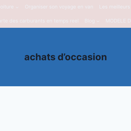
oiture
Organiser son voyage en van
Les meilleurs
rte des carburants en temps reel
Blog
MODELE D
achats d’occasion