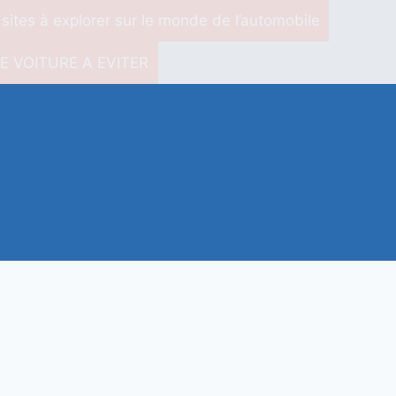
 sites à explorer sur le monde de l’automobile
E VOITURE A EVITER