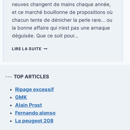
neuves changent de mains chaque année,
et ce marché bouillonne de propositions où
chacun tente de dénicher la perle rare… ou
la bonne affaire qui n’est pas une arnaque
déguisée. Que ce soit pour…
LES
LIRE LA SUITE
ATOUTS
ET
LES
DÉSAVANTAGES
---
TOP ARTICLES
DE
L’ACHAT
Ripage excessif
DE
BIENS
GMK
D’OCCASION
Alain Prost
Fernando alonso
La peugeot 208