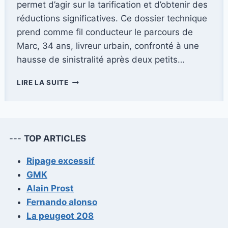
permet d’agir sur la tarification et d’obtenir des
réductions significatives. Ce dossier technique
prend comme fil conducteur le parcours de
Marc, 34 ans, livreur urbain, confronté à une
hausse de sinistralité après deux petits…
CALCULATEUR
LIRE LA SUITE
DE
BONUS
ET
MALUS
POUR
---
TOP ARTICLES
ASSURANCE
AUTO
Ripage excessif
EN
GMK
LIGNE
Alain Prost
Fernando alonso
La peugeot 208