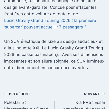
automobile, fusionnant technologie de pointe et
design avant-gardiste. Conçue pour effacer les
frontières entre voiture de route et de…
Lucid Gravity Grand Touring 2026 : la première
‘supercar’ pouvant accueillir 7 passagers ?
Un SUV électrique de luxe au design audacieux et
à la silhouette XXL Le Lucid Gravity Grand Touring
2026 ne passe pas inaperçu. Avec ses dimensions
imposantes et son allure soignée, ce SUV lumineux
entre directement en concurrence avec les…
Navigation
PRÉCÉDENT
SUIVANT
Polestar 5 :
Kia PV5 : Essai
de
L’Incarnation du Grand
approfondi du nouvel