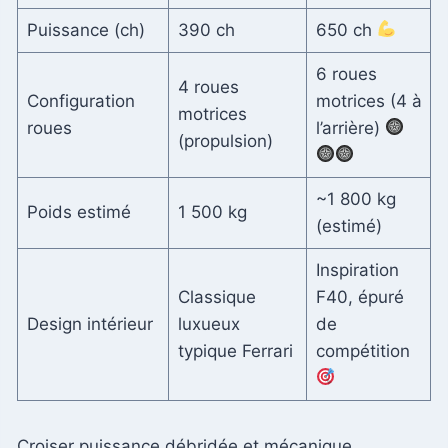
Puissance (ch)
390 ch
650 ch
6 roues
4 roues
Configuration
motrices (4 à
motrices
roues
l’arrière)
(propulsion)
~1 800 kg
Poids estimé
1 500 kg
(estimé)
Inspiration
Classique
F40, épuré
Design intérieur
luxueux
de
typique Ferrari
compétition
Croiser puissance débridée et mécanique