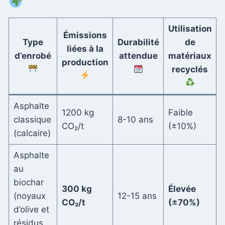
Utilisation
Émissions
Type
Durabilité
de
liées à la
d’enrobé
attendue
matériaux
production
recyclés
Asphalte
1200 kg
Faible
classique
8-10 ans
CO₂/t
(±10%)
(calcaire)
Asphalte
au
biochar
300 kg
Élevée
(noyaux
12-15 ans
CO₂/t
(±70%)
d’olive et
résidus