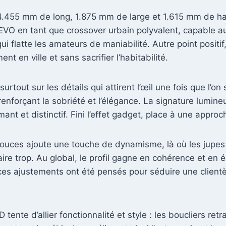
: 4.455 mm de long, 1.875 mm de large et 1.615 mm de 
 EVO en tant que crossover urbain polyvalent, capable au
i flatte les amateurs de maniabilité. Autre point positi
t en ville et sans sacrifier l’habitabilité.
tout sur les détails qui attirent l’œil une fois que l’on 
enforçant la sobriété et l’élégance. La signature lumin
mant et distinctif. Fini l’effet gadget, place à une appr
ouces ajoute une touche de dynamisme, là où les jupes la
aire trop. Au global, le profil gagne en cohérence et en 
 ajustements ont été pensés pour séduire une clientèl
ente d’allier fonctionnalité et style : les boucliers ret