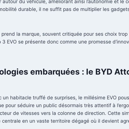
ir autour du véhicule, améliorant ainsi l’autonomie et le
lité durable, il ne suffit pas de multiplier les gadgets,
ue prend la marque, souvent critiquée pour ses choix tro
to 3 EVO se présente donc comme une promesse d’innova
nologies embarquées : le BYD Att
vec un habitacle truffé de surprises, le millésime EVO pou
ue pour séduire un public désormais très attentif à l’er
teur de vitesses vers la colonne de direction. Cette simp
 centrale en un vaste territoire dégagé où il devient a