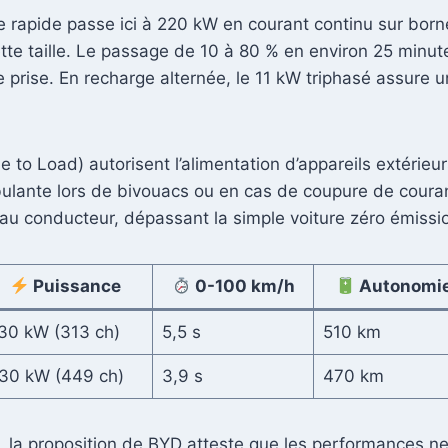
e rapide passe ici à 220 kW en courant continu sur born
 taille. Le passage de 10 à 80 % en environ 25 minutes
 prise. En recharge alternée, le 11 kW triphasé assure u
to Load) autorisent l’alimentation d’appareils extérieur
mbulante lors de bivouacs ou en cas de coupure de coura
e au conducteur, dépassant la simple voiture zéro émissi
Puissance
0-100 km/h
Autonomi
30 kW (313 ch)
5,5 s
510 km
30 kW (449 ch)
3,9 s
470 km
é, la proposition de BYD atteste que les performances ne