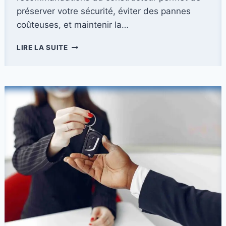
préserver votre sécurité, éviter des pannes
coûteuses, et maintenir la…
CARNET
LIRE LA SUITE
D’ENTRETIEN
VOITURE
:
À
QUOI
SERT-
IL
ET
POURQUOI
LE
RESPECTER
À
LA
LETTRE
?