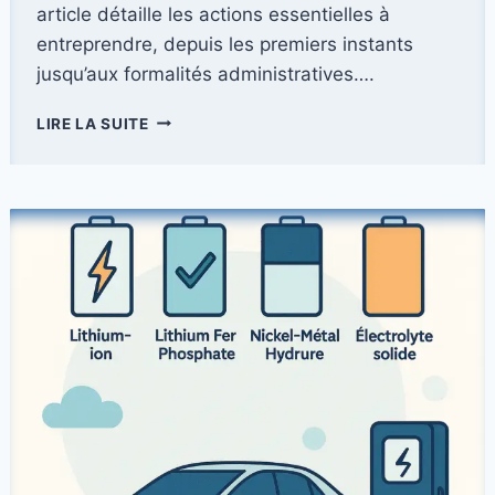
article détaille les actions essentielles à
entreprendre, depuis les premiers instants
jusqu’aux formalités administratives….
QUE
LIRE LA SUITE
FAIRE
EN
CAS
D’ACCIDENT
:
ÉTAPES
CLÉS
POUR
RÉAGIR
EFFICACEMENT
ET
EN
TOUTE
SÉCURITÉ
?