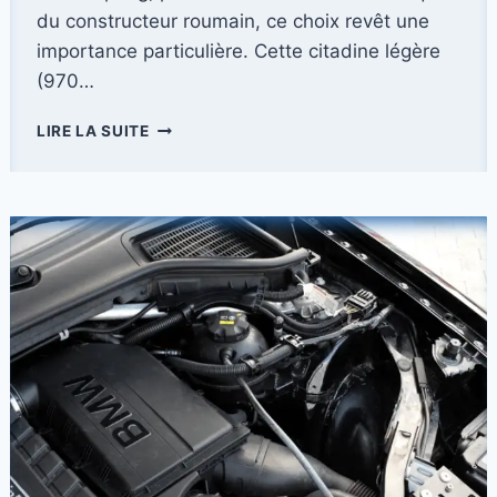
du constructeur roumain, ce choix revêt une
importance particulière. Cette citadine légère
(970…
LES
LIRE LA SUITE
CÂBLES
DE
RECHARGE
POUR
DACIA
SPRING
:
GUIDE
PRATIQUE
ET
CONSEILS
D’UTILISATION