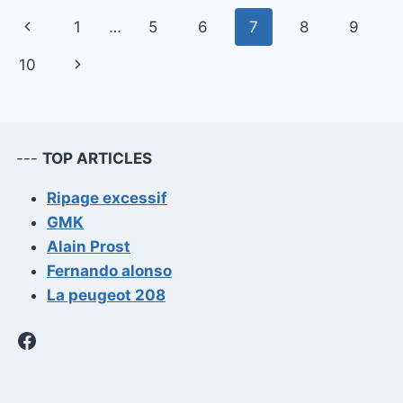
NETTOYAGE
Navigation
Page
1
…
5
6
7
8
9
DE
VOTRE
de
précédente
Page
10
FAP
(FILTRE
page
suivante
À
PARTICULES)
---
TOP ARTICLES
Ripage excessif
GMK
Alain Prost
Fernando alonso
La peugeot 208
Facebook