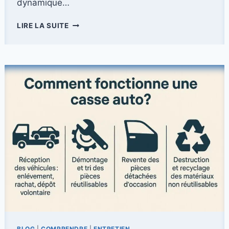
dynamique…
QUEL
LIRE LA SUITE
MOTEUR
CHOISIR
ENTRE
LA
BMW
X4
ET
LA
BMW
X2
?
BLOG
|
COMPRENDRE
|
ENTRETIEN