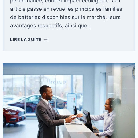
performance, coût et impact écologique. Cet
article passe en revue les principales familles
de batteries disponibles sur le marché, leurs
avantages respectifs, ainsi que…
COMPARAISON
LIRE LA SUITE
DES
TYPES
DE
BATTERIES
POUR
VÉHICULES
ÉLECTRIQUES
:
LAQUELLE
VOUS
CONVIENT
LE
MIEUX
?