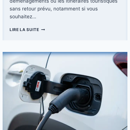
déménagements ou les itinéraires touristiques
sans retour prévu, notamment si vous
souhaitez…
LOCATION
LIRE LA SUITE
DE
VOITURE
EN
ALLER
SIMPLE
:
COMMENT
ÇA
MARCHE
?