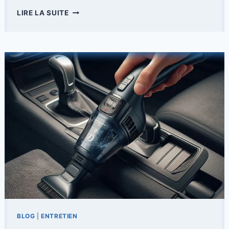
LES
LIRE LA SUITE
SECRETS
DE
L’ENTRETIEN
RÉUSSI
DES
VITRES
TEINTÉES
BLOG
|
ENTRETIEN