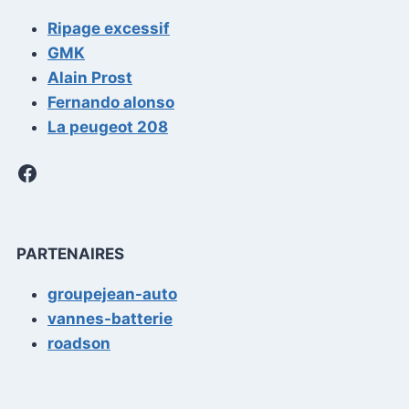
Ripage excessif
GMK
Alain Prost
Fernando alonso
La peugeot 208
Facebook
PARTENAIRES
groupejean-auto
vannes-batterie
roadson