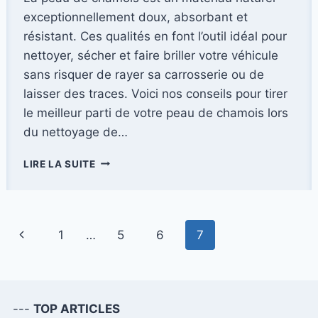
exceptionnellement doux, absorbant et
résistant. Ces qualités en font l’outil idéal pour
nettoyer, sécher et faire briller votre véhicule
sans risquer de rayer sa carrosserie ou de
laisser des traces. Voici nos conseils pour tirer
le meilleur parti de votre peau de chamois lors
du nettoyage de…
COMMENT
LIRE LA SUITE
NETTOYER
AVEC
UNE
PEAU
Navigation
Page
1
…
5
6
7
DE
CHAMOIS
de
précédente
?
page
---
TOP ARTICLES