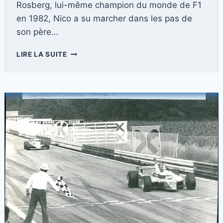
Rosberg, lui-même champion du monde de F1
en 1982, Nico a su marcher dans les pas de
son père…
NICO
LIRE LA SUITE
ROSBERG
:
DU
VOLANT
À
YOUTUBE,
UN
PARCOURS
MULTI-
FACETTES