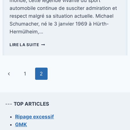
monde, cette légende vivante du sport
automobile continue de susciter admiration et
respect malgré sa situation actuelle. Michael
Schumacher, né le 3 janvier 1969 à Hürth-
Hermülheim,…
MICHAEL
LIRE LA SUITE
SCHUMACHER,
CHAMPION
INÉGALABLE
DE
Navigation
Page
1
2
LA
FORMULE
de
précédente
1
page
---
TOP ARTICLES
Ripage excessif
GMK