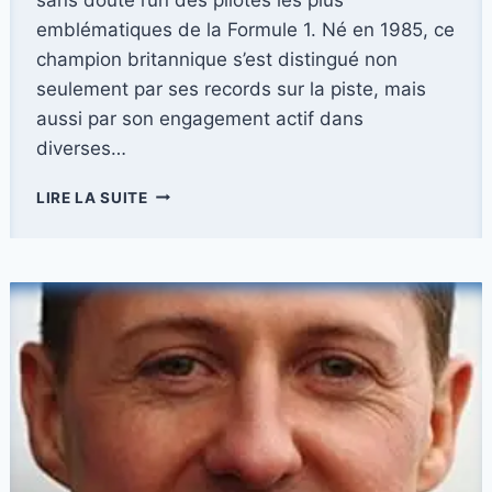
emblématiques de la Formule 1. Né en 1985, ce
champion britannique s’est distingué non
seulement par ses records sur la piste, mais
aussi par son engagement actif dans
diverses…
LEWIS
LIRE LA SUITE
HAMILTON
:
UN
PARCOURS
EXCEPTIONNEL
À
LA
CONQUÊTE
DE
LA
FORMULE
1