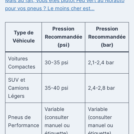
Mais au fait, vous êtes plutôt Feu vert au Norauto
pour vos pneus ? Le moins cher est…
Pression
Pression
Type de
Recommandée
Recommandée
Véhicule
(psi)
(bar)
Voitures
30-35 psi
2,1-2,4 bar
Compactes
SUV et
Camions
35-40 psi
2,4-2,8 bar
Légers
Variable
Variable
Pneus de
(consulter
(consulter
Performance
manuel ou
manuel ou
étiquette)
étiquette)