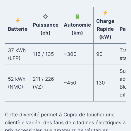
Charge
Puissance
Autonomie
Batterie
Rapide
Part
(ch)
(km)
(kW)
37 kWh
Trac
116 / 135
~300
90
(LFP)
stan
Susp
52 kWh
211 / 226
adap
~450
130
(NMC)
(VZ)
Bloc
diffé
Cette diversité permet à Cupra de toucher une
clientèle variée, des fans de citadines électriques à
prix accessibles aux amateurs de véritables