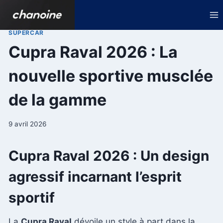
Aller
au
contenu
SUPERCAR
Cupra Raval 2026 : La
nouvelle sportive musclée
de la gamme
9 avril 2026
Cupra Raval 2026 : Un design
agressif incarnant l’esprit
sportif
La
Cupra Raval
dévoile un style à part dans la