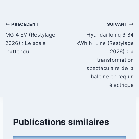
Navigation
PRÉCÉDENT
SUIVANT
MG 4 EV (Restylage
Hyundai Ioniq 6 84
de
2026) : Le sosie
kWh N-Line (Restylage
l’article
inattendu
2026) : la
transformation
spectaculaire de la
baleine en requin
électrique
Publications similaires