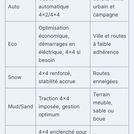
Auto
automatique
urbain et
4×2/4×4
campagne
Optimisation
économique,
Ville et routes
Eco
démarrages en
à faible
éléctrique, 4×4 si
adhérence
besoin
4×4 renforcé,
Routes
Snow
stabilité accrue
enneigées
Terrain
Traction 4×4
meuble,
Mud/Sand
imposée, gestion
sable ou
optimum
boue
4×4 enclenché pour