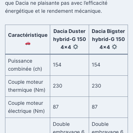
que Dacia ne plaisante pas avec l’efficacité
énergétique et le rendement mécanique.
Dacia Duster
Dacia Bigster
Caractéristique
hybrid-G 150
hybrid-G 150
4×4
4×4
Puissance
154
154
combinée (ch)
Couple moteur
230
230
thermique (Nm)
Couple moteur
87
87
électrique (Nm)
Double
Double
embrayage 6
embrayage 6