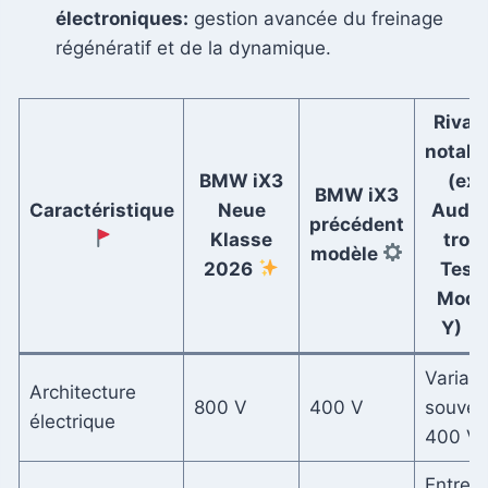
électroniques:
gestion avancée du freinage
régénératif et de la dynamique.
Rivau
notabl
BMW iX3
(ex:
BMW iX3
Caractéristique
Neue
Audi 
précédent
Klasse
tron,
modèle
2026
Tesl
Mode
Y)
Variabl
Architecture
800 V
400 V
souven
électrique
400 V
Entre