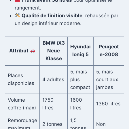
rangement.
Qualité de finition visible
, rehaussée par
un design intérieur moderne.
BMW iX3
Hyundai
Peugeot
Attribut
Neue
Ioniq 5
e-2008
Klasse
5, mais
5, mais
Places
4 adultes
plus
court aux
disponibles
compact
jambes
Volume
1750
1600
1360 litres
coffre (max)
litres
litres
Remorquage
1,5
2 tonnes
Non
maximum
tonnes