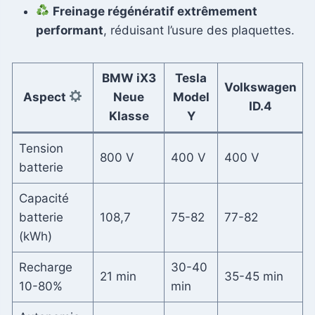
Freinage régénératif extrêmement
performant
, réduisant l’usure des plaquettes.
BMW iX3
Tesla
Volkswagen
Aspect
Neue
Model
ID.4
Klasse
Y
Tension
800 V
400 V
400 V
batterie
Capacité
batterie
108,7
75-82
77-82
(kWh)
Recharge
30-40
21 min
35-45 min
10-80%
min