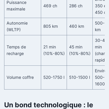
Puissance
469 ch
286 ch
350 et
maximale
450 ch
Autonomie
500-6
805 km
460 km
(WLTP)
km
30-40
Temps de
21 min
45 min
min
recharge
(10%-80%)
(10%-80%)
(charg
rapide)
Enviro
Volume coffre
520-1750 l
510-1500 l
500-
1600 l
Un bond technologique : le