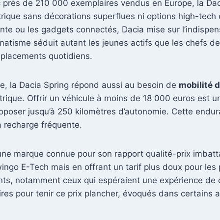
ec près de 210 000 exemplaires vendus en Europe, la Da
rique sans décorations superflues ni options high-tech
inte ou les gadgets connectés, Dacia mise sur l’indispe
gmatisme séduit autant les jeunes actifs que les chefs de
déplacements quotidiens.
fie, la Dacia Spring répond aussi au besoin de
mobilité 
ectrique. Offrir un véhicule à moins de 18 000 euros est 
oser jusqu’à 250 kilomètres d’autonomie. Cette enduranc
a recharge fréquente.
une marque connue pour son rapport qualité-prix imbatta
ingo E-Tech mais en offrant un tarif plus doux pour les 
nts, notamment ceux qui espéraient une expérience de c
ires pour tenir ce prix plancher, évoqués dans certains