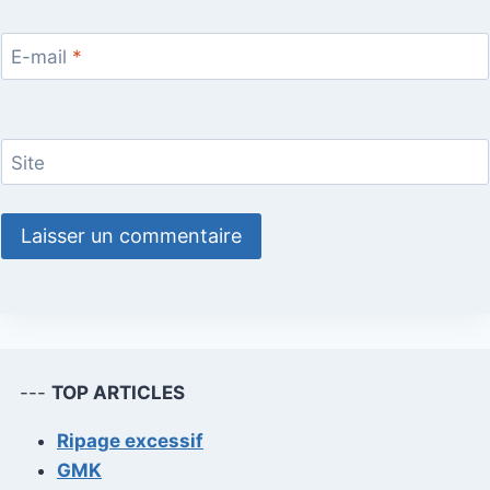
E-mail
*
Site
---
TOP ARTICLES
Ripage excessif
GMK