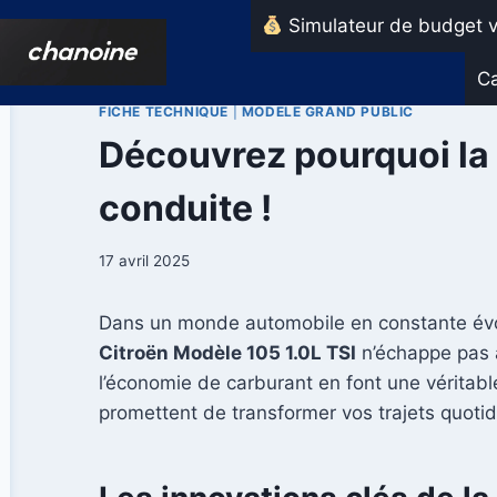
Aller
Simulateur de budget v
au
contenu
Ca
FICHE TECHNIQUE
|
MODELE GRAND PUBLIC
Découvrez pourquoi la 
conduite !
17 avril 2025
Dans un monde automobile en constante évol
Citroën Modèle 105 1.0L TSI
n’échappe pas à
l’économie de carburant en font une véritable
promettent de transformer vos trajets quotid