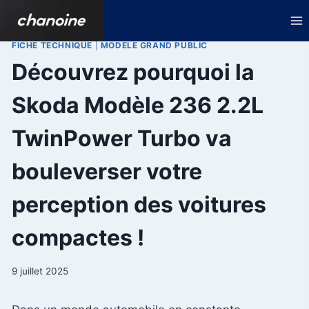
Aller
au
contenu
FICHE TECHNIQUE
|
MODELE GRAND PUBLIC
Découvrez pourquoi la
Skoda Modèle 236 2.2L
TwinPower Turbo va
bouleverser votre
perception des voitures
compactes !
9 juillet 2025