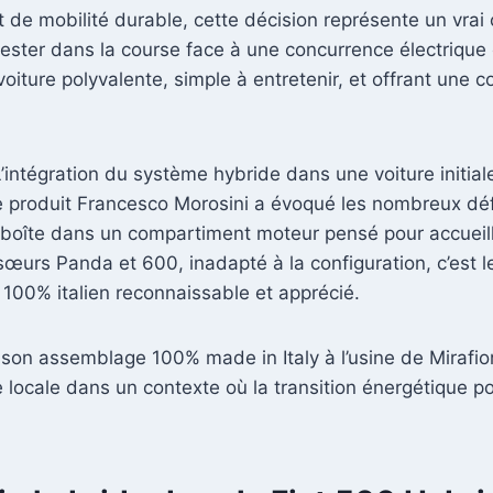
 de mobilité durable, cette décision représente un vrai
rester dans la course face à une concurrence électrique
voiture polyvalente, simple à entretenir, et offrant une
 L’intégration du système hybride dans une voiture init
le produit Francesco Morosini a évoqué les nombreux dé
e boîte dans un compartiment moteur pensé pour accueill
sœurs Panda et 600, inadapté à la configuration, c’est 
c 100% italien reconnaissable et apprécié.
on assemblage 100% made in Italy à l’usine de Mirafiori, u
e locale dans un contexte où la transition énergétique p