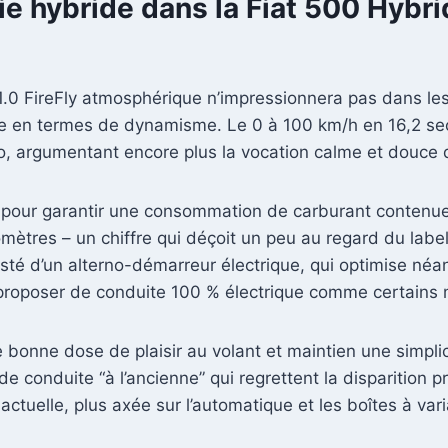
 hybride dans la Fiat 500 Hybrid
0 FireFly atmosphérique n’impressionnera pas dans les c
re en termes de dynamisme. Le 0 à 100 km/h en 16,2 se
, argumentant encore plus la vocation calme et douce d
 pour garantir une consommation de carburant contenue,
lomètres – un chiffre qui déçoit un peu au regard du label 
sisté d’un alterno-démarreur électrique, qui optimise né
proposer de conduite 100 % électrique comme certains 
e bonne dose de plaisir au volant et maintien une simpl
de conduite “à l’ancienne” qui regrettent la disparition
 actuelle, plus axée sur l’automatique et les boîtes à var