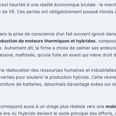
s’est heurtée à une réalité économique brutale : le march
e de VE. Ces pertes ont obligatoirement poussé Honda à 
s la prise de conscience d’un fait souvent ignoré dans la 
oduction de moteurs thermiques et hybrides
, composa
ue. Autrement dit, la firme a choisi de calmer ses ardeur
ssive, maîtrisée, qu’une fuite en avant qui mène droit 
e réallocation des ressources humaines et industrielle
verties pour soutenir la production hybride. Cette réor
rniture de batteries, désormais davantage axées sur de
correspond aussi à un virage plus réaliste vers une
mobi
ère où l’hybride devient le socle principal des efforts,