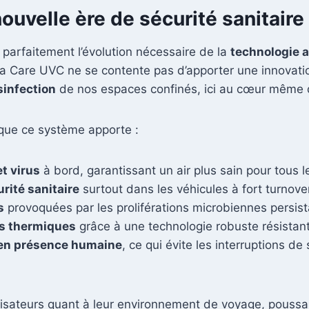
ouvelle ère de sécurité sanitaire
e parfaitement l’évolution nécessaire de la
technologie 
sma Care UVC ne se contente pas d’apporter une innovati
sinfection
de nos espaces confinés, ici au cœur même d
 que ce système apporte :
t virus
à bord, garantissant un air plus sain pour tous 
rité sanitaire
surtout dans les véhicules à fort turnove
s
provoquées par les proliférations microbiennes persist
ts thermiques
grâce à une technologie robuste résistan
en présence humaine
, ce qui évite les interruptions d
ilisateurs quant à leur environnement de voyage, pous