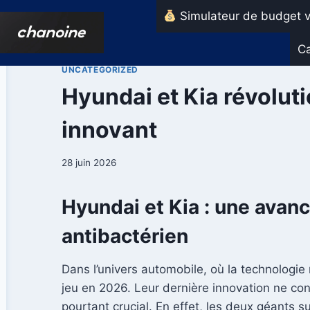
Aller
Simulateur de budget v
au
contenu
Ca
UNCATEGORIZED
Hyundai et Kia révoluti
innovant
28 juin 2026
Hyundai et Kia : une avan
antibactérien
Dans l’univers automobile, où la technologie
jeu en 2026. Leur dernière innovation ne co
pourtant crucial. En effet, les deux géants 