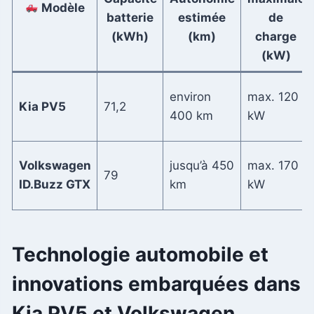
Modèle
batterie
estimée
de
(kWh)
(km)
charge
(kW)
environ
max. 120
Kia PV5
71,2
400 km
kW
Volkswagen
jusqu’à 450
max. 170
79
ID.Buzz GTX
km
kW
Technologie automobile et
innovations embarquées dans
Kia PV5 et Volkswagen