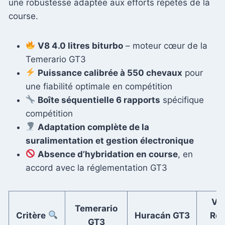
une robustesse adaptée aux efforts répétés de la
course.
V8 4.0 litres biturbo
– moteur cœur de la
Temerario GT3
Puissance calibrée à 550 chevaux
pour
une fiabilité optimale en compétition
Boîte séquentielle 6 rapports
spécifique
compétition
Adaptation complète de la
suralimentation et gestion électronique
Absence d’hybridation en course
, en
accord avec la réglementation GT3
Ve
Temerario
Critère
Huracán GT3
Rou
GT3