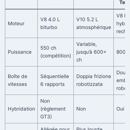
Tem
V8 bi
V8 4.0 L
V10 5.2 L
Moteur
hybri
biturbo
atmosphérique
recha
Variable,
550 ch
Puissance
jusqu’à 600+
800 c
(compétition)
ch
Doubl
Boîte de
Séquentielle
Doppia frizione
embr
vitesses
6 rapports
robotizzata
robot
Non
Hybridation
(règlement
Non
Oui
GT3)
Allégée pour
Plus lourde