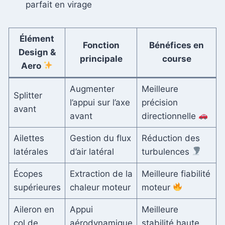
parfait en virage
Élément
Fonction
Bénéfices en
Design &
principale
course
Aero
Augmenter
Meilleure
Splitter
l’appui sur l’axe
précision
avant
avant
directionnelle
Ailettes
Gestion du flux
Réduction des
latérales
d’air latéral
turbulences
Écopes
Extraction de la
Meilleure fiabilité
supérieures
chaleur moteur
moteur
Aileron en
Appui
Meilleure
col de
aérodynamique
stabilité haute