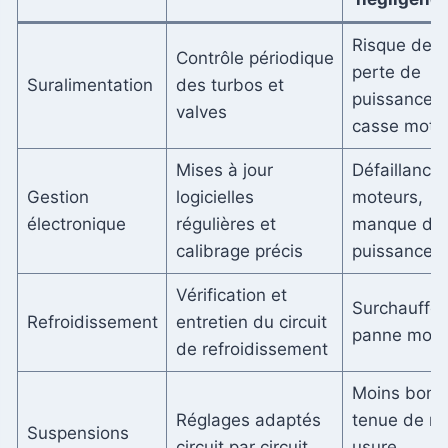
Risque de
Contrôle périodique
perte de
Suralimentation
des turbos et
puissance 
valves
casse mote
Mises à jour
Défaillance
Gestion
logicielles
moteurs,
électronique
régulières et
manque de
calibrage précis
puissance
Vérification et
Surchauffe,
Refroidissement
entretien du circuit
panne mote
de refroidissement
Moins bonn
Réglages adaptés
tenue de ro
Suspensions
circuit par circuit
usure