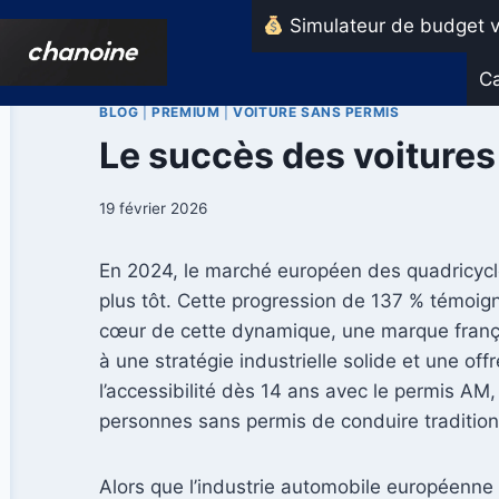
Aller
Simulateur de budget v
au
contenu
Ca
BLOG
|
PREMIUM
|
VOITURE SANS PERMIS
Le succès des voiture
19 février 2026
En 2024, le marché européen des quadricycle
plus tôt. Cette progression de 137 % témoig
cœur de cette dynamique, une marque frança
à une stratégie industrielle solide et une of
l’accessibilité dès 14 ans avec le permis AM, 
personnes sans permis de conduire tradition
Alors que l’industrie automobile européenne