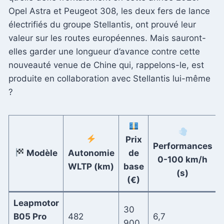
Opel Astra et Peugeot 308, les deux fers de lance
électrifiés du groupe Stellantis, ont prouvé leur
valeur sur les routes européennes. Mais sauront-
elles garder une longueur d’avance contre cette
nouveauté venue de Chine qui, rappelons-le, est
produite en collaboration avec Stellantis lui-même
?
Prix
Performances
Modèle
Autonomie
de
0-100 km/h
WLTP (km)
base
(s)
(€)
Leapmotor
30
B05 Pro
482
6,7
900