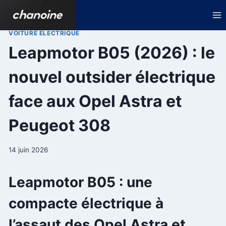
Aller
au
contenu
VOITURE ELECTRIQUE
Leapmotor B05 (2026) : le
nouvel outsider électrique
face aux Opel Astra et
Peugeot 308
14 juin 2026
Leapmotor B05 : une
compacte électrique à
l’assaut des Opel Astra et