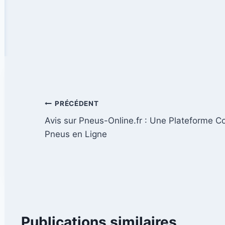
Navigation
PRÉCÉDENT
Avis sur Pneus-Online.fr : Une Plateforme C
de
Pneus en Ligne
l’article
Publications similaires