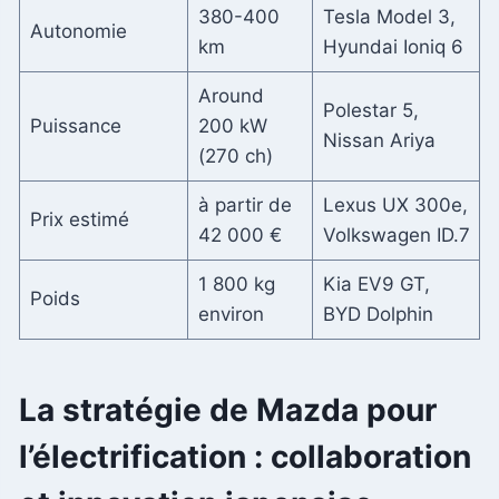
380-400
Tesla Model 3,
Autonomie
km
Hyundai Ioniq 6
Around
Polestar 5,
Puissance
200 kW
Nissan Ariya
(270 ch)
à partir de
Lexus UX 300e,
Prix estimé
42 000 €
Volkswagen ID.7
1 800 kg
Kia EV9 GT,
Poids
environ
BYD Dolphin
La stratégie de Mazda pour
l’électrification : collaboration