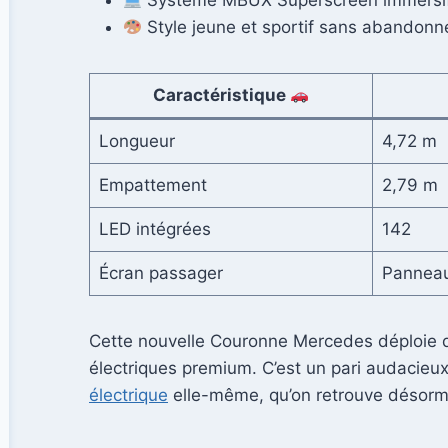
Système MBUX Superscreen immersi
Style jeune et sportif sans abandonne
Caractéristique
Longueur
4,72 m
Empattement
2,79 m
LED intégrées
142
Écran passager
Panneau
Cette nouvelle Couronne Mercedes déploie d
électriques premium. C’est un pari audacieu
électrique
elle-même, qu’on retrouve désorma