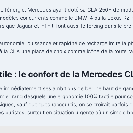
ne de l’énergie, Mercedes ayant doté sa CLA 250+ de mod
s modèles concurrents comme le BMW i4 ou la Lexus RZ n
rs que Jaguar et Infiniti font aussi le forcing dans le pr
e autonomie, puissance et rapidité de recharge imite l
 à la CLA une place de choix comme icône de la route ra
tile : le confort de la Mercedes
he immédiatement ses ambitions de berline haut de gamm
emier rang desquels une ergonomie 100% tactile pour com
ysiques, sauf quelques raccourcis, on se croirait parfoi
es puristes, surtout en situation urgente où un simple bo