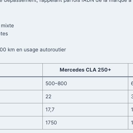
de dépassement, rappelant parfois l’ADN de la marque à 
 mixte
utes
0 km en usage autoroutier
Mercedes CLA 250+
500–800
22
17,7
1750