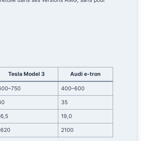
l’étoile dans ses versions AMG, sans pour
Tesla Model 3
Audi e-tron
600–750
400–600
30
35
16,5
19,0
1620
2100