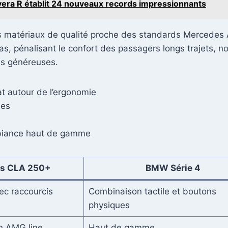
era R établit 24 nouveaux records impressionnants
 matériaux de qualité proche des standards Mercedes A
 bas, pénalisant le confort des passagers longs trajets
us généreuses.
at autour de l’ergonomie
ées
biance haut de gamme
s CLA 250+
BMW Série 4
ec raccourcis
Combinaison tactile et boutons
physiques
on AMG line
Haut de gamme