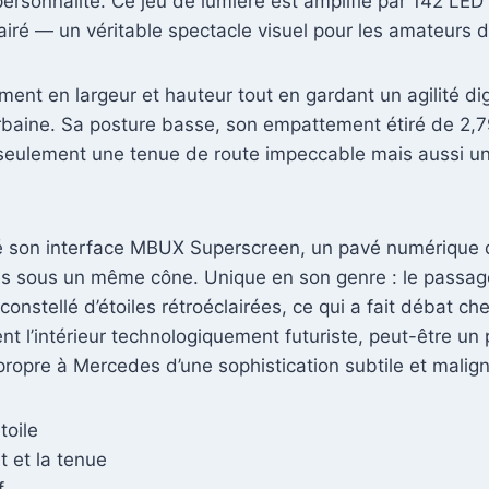
 personnalité. Ce jeu de lumière est amplifié par 142 LED
ré — un véritable spectacle visuel pour les amateurs d’
ent en largeur et hauteur tout en gardant un agilité d
té urbaine. Sa posture basse, son empattement étiré de 2
 seulement une tenue de route impeccable mais aussi une 
son interface MBUX Superscreen, un pavé numérique qui
es sous un même cône. Unique en son genre : le passager
onstellé d’étoiles rétroéclairées, ce qui a fait débat c
dent l’intérieur technologiquement futuriste, peut-être un
opre à Mercedes d’une sophistication subtile et malign
toile
 et la tenue