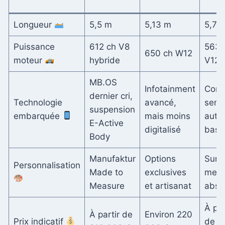
Longueur
5,5 m
5,13 m
5,76
Puissance
612 ch V8
563 
650 ch W12
moteur
hybride
V12
MB.OS
Infotainment
Cond
dernier cri,
Technologie
avancé,
semi
suspension
embarquée
mais moins
auto
E-Active
digitalisé
basi
Body
Manufaktur
Options
Sur
Personnalisation
Made to
exclusives
mesu
Measure
et artisanat
abso
À par
À partir de
Environ 220
Prix indicatif
de 3