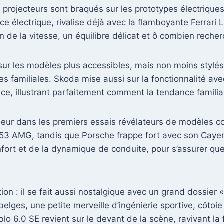
es projecteurs sont braqués sur les prototypes électriq
ce électrique, rivalise déjà avec la flamboyante Ferrari L
on de la vitesse, un équilibre délicat et ô combien rech
e sur les modèles plus accessibles, mais non moins stylé
es familiales. Skoda mise aussi sur la fonctionnalité av
ce, illustrant parfaitement comment la tendance familia
ur dans les premiers essais révélateurs de modèles com
53 AMG, tandis que Porsche frappe fort avec son Caye
rt et de la dynamique de conduite, pour s’assurer que l
ion : il se fait aussi nostalgique avec un grand dossier «
belges, une petite merveille d’ingénierie sportive, côto
o 6.0 SE revient sur le devant de la scène, ravivant l