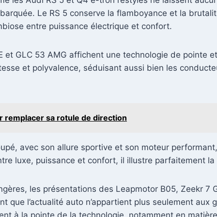
 les Audi RS 5 et Q4 e-tron restylés ne laissent aucun
mbarquée. Le RS 5 conserve la flamboyance et la brutalit
mbiose entre puissance électrique et confort.
E et GLC 53 AMG affichent une technologie de pointe e
tesse et polyvalence, séduisant aussi bien les conduct
r remplacer sa rotule de direction
oupé, avec son allure sportive et son moteur performant
ntre luxe, puissance et confort, il illustre parfaitement 
ngères, les présentations des Leapmotor B05, Zeekr 7 G
 que l’actualité auto n’appartient plus seulement aux g
ent à la pointe de la technologie, notamment en matière d