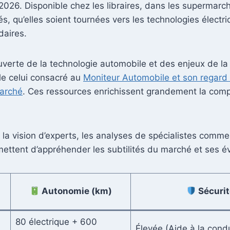
026. Disponible chez les libraires, dans les supermarch
és, qu’elles soient tournées vers les technologies électr
daires.
ouverte de la technologie automobile et des enjeux de la s
le celui consacré au
Moniteur Automobile et son regard s
marché
. Ces ressources enrichissent grandement la com
a vision d’experts, les analyses de spécialistes comme X
mettent d’appréhender les subtilités du marché et ses év
n
Autonomie (km)
Sécurit
80 électrique + 600
Élevée (Aide à la cond