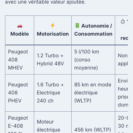
avec une véritable valeur ajoutée.
Te
Autonomie /
d
Modèle
Motorisation
Consommation
rech
Peugeot
5 l/100 km
1.2 Turbo +
Non
408
(conso
Hybrid 48V
applic
MHEV
moyenne)
Enviro
Peugeot
1.6 Turbo +
85 km en mode
heures
408
Electrique
électrique
prise
PHEV
240 ch
(WLTP)
domes
Peugeot
20-80
Moteur
E-408
30 mi
électrique
456 km (WLTP)