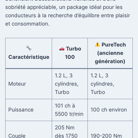
sobriété appréciable, un package idéal pour les
conducteurs à la recherche d’équilibre entre plaisir
et consommation.
PureTech
Turbo
(ancienne
Caractéristique
100
génération)
1.2 L, 3
1.2 L, 3
Moteur
cylindres,
cylindres,
Turbo
Turbo
101 ch à
Puissance
100 ch environ
5500 tr/min
205 Nm
Couple
dès 1750
190-200 Nm