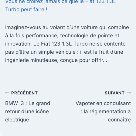
Vous ne croirez jamais ce que le Fiat 123 1.3L
Turbo peut faire !
Imaginez-vous au volant d’une voiture qui combine
à la fois performance, technologie de pointe et
innovation. Le Fiat 123 1.3L Turbo ne se contente
pas d’être un simple véhicule : il est le fruit d’une
ingénierie minutieuse, conçue pour offrir…
Navigation
PRÉCÉDENT
SUIVANT
BMW i3 : Le grand
Vapoter en conduisant
de
retour d’une icône
: la réglementation à
l’article
électrique
connaître