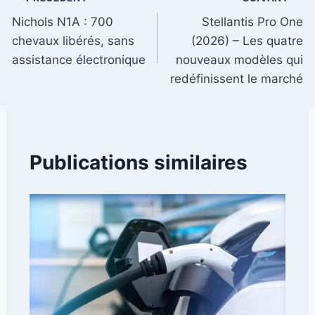
Navigation
Nichols N1A : 700
Stellantis Pro One
de
chevaux libérés, sans
(2026) – Les quatre
l’article
assistance électronique
nouveaux modèles qui
redéfinissent le marché
Publications similaires