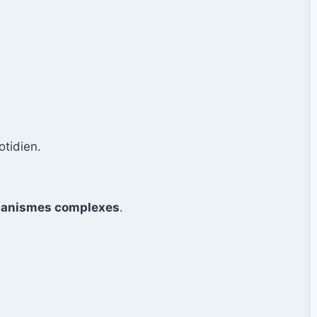
tidien.
écanismes complexes
.