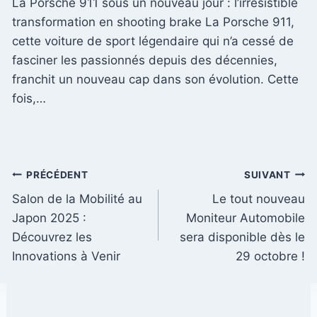
La Porsche 911 sous un nouveau jour : l’irrésistible
transformation en shooting brake La Porsche 911,
cette voiture de sport légendaire qui n’a cessé de
fasciner les passionnés depuis des décennies,
franchit un nouveau cap dans son évolution. Cette
fois,…
Navigation
PRÉCÉDENT
SUIVANT
Salon de la Mobilité au
Le tout nouveau
de
Japon 2025 :
Moniteur Automobile
l’article
Découvrez les
sera disponible dès le
Innovations à Venir
29 octobre !